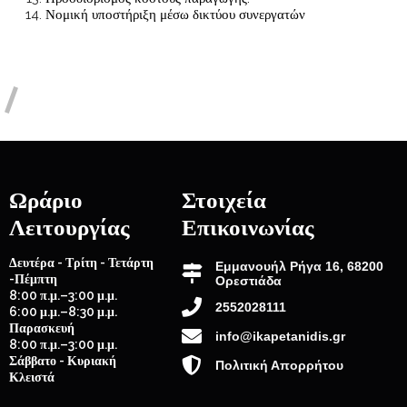
Νομική υποστήριξη μέσω δικτύου συνεργατών
Ωράριο
Στοιχεία
Λειτουργίας
Επικοινωνίας
Δευτέρα - Τρίτη - Τετάρτη
Εμμανουήλ Ρήγα 16, 68200
-Πέμπτη
Ορεστιάδα
8:00 π.μ.–3:00 μ.μ.
2552028111
6:00 μ.μ.–8:30 μ.μ.
Παρασκευή
info@ikapetanidis.gr
8:00 π.μ.–3:00 μ.μ.
Σάββατο - Κυριακή
Πολιτική Απορρήτου
Κλειστά